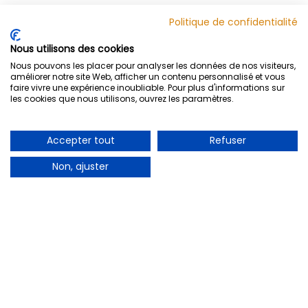
Politique de confidentialité
Nous utilisons des cookies
Nous pouvons les placer pour analyser les données de nos visiteurs,
ARTÉFACT
URBAIN
améliorer notre site Web, afficher un contenu personnalisé et vous
faire vivre une expérience inoubliable. Pour plus d'informations sur
les cookies que nous utilisons, ouvrez les paramètres.
Expertise multidisciplinaire de mise en valeur du
patrimoine, archéologie et fabrication technique.
Accepter tout
Refuser
Non, ajuster
SERVICES
BUREAUX
SUIVRE
Événementi
LinkedIn
Saint-Marc-des-
el
Facebook
Carrières
277
Archéologie
Instagram
Boul. Bona-
Fabrication
Dussault, Saint-
Location
Marc-des-
Carrières, QC G0A
4B0
Quebec
31, rue
des Jardins,
Québec, Qc