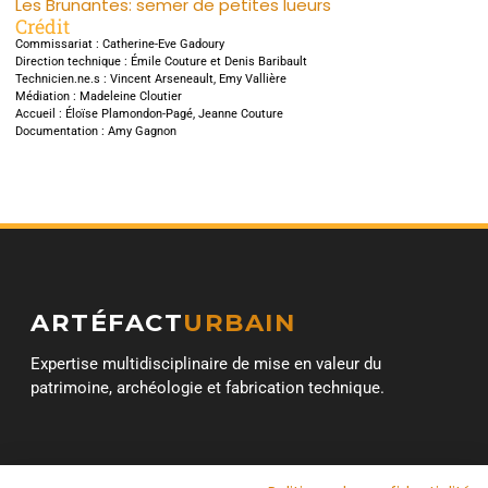
Les Brunantes: semer de petites lueurs
Crédit
Commissariat : Catherine-Eve Gadoury
Direction technique : Émile Couture et Denis Baribault
Technicien.ne.s : Vincent Arseneault, Emy Vallière
Médiation : Madeleine Cloutier
Accueil : Éloïse Plamondon-Pagé, Jeanne Couture
Documentation : Amy Gagnon
ARTÉFACT
URBAIN
Expertise multidisciplinaire de mise en valeur du
patrimoine, archéologie et fabrication technique.
SERVICES
BUREAUX
SUIVRE