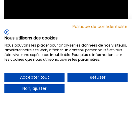
Politique de confidentialité
Nous utilisons des cookies
Nous pouvons les placer pour analyser les données de nos visiteurs,
améliorer notre site Web, afficher un contenu personnalisé et vous
faire vivre une expérience inoubliable. Pour plus d'informations sur
les cookies que nous utilisons, ouvrez les paramètres.
Accepter tout
Refuser
Non, ajuster
Visitez le site WEB
Crédit
Animation :
Frédéric Ouellet
Caméra :
Denis Baribault et Jeanne Couture
Montage :
Denis Baribault